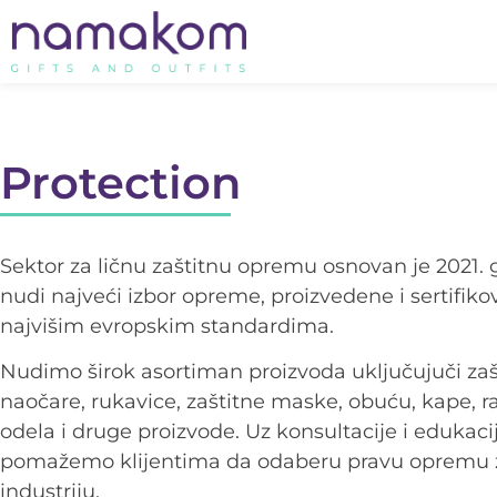
Protection
Sektor za ličnu zaštitnu opremu osnovan je 2021. 
nudi najveći izbor opreme, proizvedene i sertifik
najvišim evropskim standardima.
Nudimo širok asortiman proizvoda uključujuči zaš
naočare, rukavice, zaštitne maske, obuću, kape, 
odela i druge proizvode. Uz konsultacije i edukaci
pomažemo klijentima da odaberu pravu opremu 
industriju.